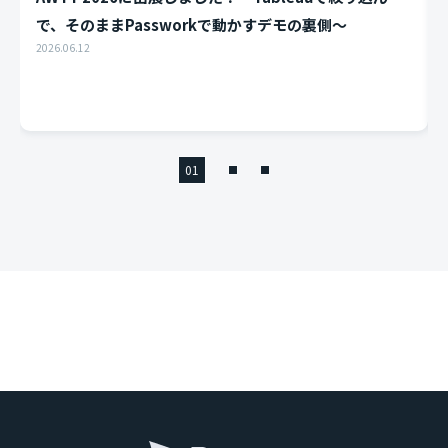
そのままPassworkで動かすデモの裏側〜
えてきた 
.06.12
2026.05.08
02
01
03