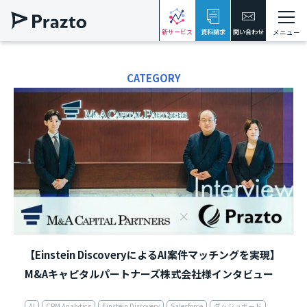
新サービス
資料請求
問い合わせ
メニュー
CATEGORY
【Einstein DiscoveryによるAI案件マッチングを実現】
M&Aキャピタルパートナーズ株式会社様インタビュー
AI
CRM Analytics
Einstein Discovery
Salesforce
ダッシュボード