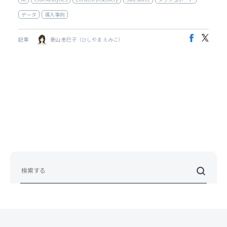
データ
導入事例
記事
菱山 恵巳子（ひしやま えみこ）