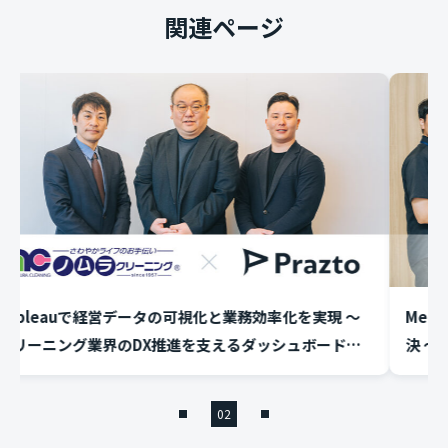
関連ページ
auで経営データの可視化と業務効率化を実現 〜
Mergency
ング業界のDX推進を支えるダッシュボード構
決 〜営業効率
式会社ノムラクリーニング様インタビュー
現〜 ヒューマ
02
01
03